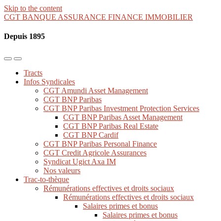
Skip to the content
CGT BANQUE ASSURANCE FINANCE IMMOBILIER
Depuis 1895
Toggle
Toggle
the
the
Tracts
mobile
search
Infos Syndicales
menu
field
CGT Amundi Asset Management
CGT BNP Paribas
CGT BNP Paribas Investment Protection Services
CGT BNP Paribas Asset Management
CGT BNP Paribas Real Estate
CGT BNP Cardif
CGT BNP Paribas Personal Finance
CGT Credit Agricole Assurances
Syndicat Ugict Axa IM
Nos valeurs
Trac-to-thèque
Rémunérations effectives et droits sociaux
Rémunérations effectives et droits sociaux
Salaires primes et bonus
Salaires primes et bonus