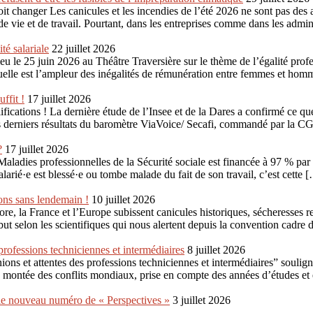
oit changer Les canicules et les incendies de l’été 2026 ne sont pas des 
vie et de travail. Pourtant, dans les entreprises comme dans les admini
té salariale
22 juillet 2026
 le 25 juin 2026 au Théâtre Traversière sur le thème de l’égalité profess
elle est l’ampleur des inégalités de rémunération entre femmes et hom
ffit !
17 juillet 2026
ifications ! La dernière étude de l’Insee et de la Dares a confirmé ce qu
es derniers résultats du baromètre ViaVoice/ Secafi, commandé par la 
?
17 juillet 2026
ladies professionnelles de la Sécurité sociale est financée à 97 % par l
salarié·e est blessé·e ou tombe malade du fait de son travail, c’est cette 
ions sans lendemain !
10 juillet 2026
core, la France et l’Europe subissent canicules historiques, sécheresse
ébut selon les scientifiques qui nous alertent depuis la convention cad
professions techniciennes et intermédiaires
8 juillet 2026
ns et attentes des professions techniciennes et intermédiaires” souligne
la montée des conflits mondiaux, prise en compte des années d’études et é
r le nouveau numéro de « Perspectives »
3 juillet 2026