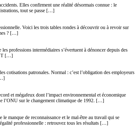
accidents. Elles confirment une réalité désormais connue : le
strations, tout se passe […]
ionnelle. Voici les trois tables rondes à découvrir ou à revoir sur
mes ? […]
e les professions intermédiaires s’évertuent à dénoncer depuis des
CGT […]
es cotisations patronales. Normal : c’est l’obligation des employeurs
[…]
s record et mégafeux dont l’impact environnemental et économique
re de l’ONU sur le changement climatique de 1992. […]
 le manque de reconnaissance et le mal-être au travail qui se
galité professionnelle : retrouvez tous les résultats […]