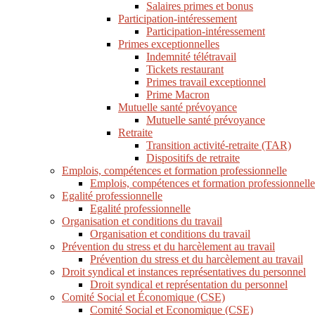
Salaires primes et bonus
Participation-intéressement
Participation-intéressement
Primes exceptionnelles
Indemnité télétravail
Tickets restaurant
Primes travail exceptionnel
Prime Macron
Mutuelle santé prévoyance
Mutuelle santé prévoyance
Retraite
Transition activité-retraite (TAR)
Dispositifs de retraite
Emplois, compétences et formation professionnelle
Emplois, compétences et formation professionnelle
Egalité professionnelle
Egalité professionnelle
Organisation et conditions du travail
Organisation et conditions du travail
Prévention du stress et du harcèlement au travail
Prévention du stress et du harcèlement au travail
Droit syndical et instances représentatives du personnel
Droit syndical et représentation du personnel
Comité Social et Économique (CSE)
Comité Social et Economique (CSE)