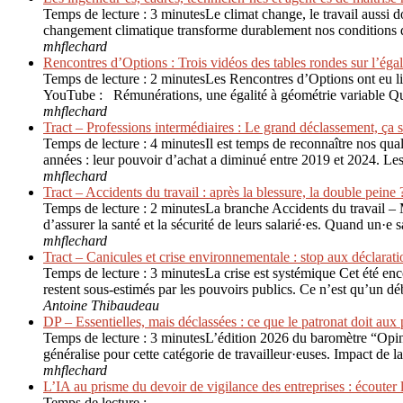
Temps de lecture : 3 minutesLe climat change, le travail aussi d
changement climatique transforme durablement nos conditions de 
mhflechard
Rencontres d’Options : Trois vidéos des tables rondes sur l’égali
Temps de lecture : 2 minutesLes Rencontres d’Options ont eu lieu
YouTube : Rémunérations, une égalité à géométrie variable Qu
mhflechard
Tract – Professions intermédiaires : Le grand déclassement, ça su
Temps de lecture : 4 minutesIl est temps de reconnaître nos qual
années : leur pouvoir d’achat a diminué entre 2019 et 2024. L
mhflechard
Tract – Accidents du travail : après la blessure, la double peine 
Temps de lecture : 2 minutesLa branche Accidents du travail – Ma
d’assurer la santé et la sécurité de leurs salarié·es. Quand un·e 
mhflechard
Tract – Canicules et crise environ­nementale : stop aux déclarat
Temps de lecture : 3 minutesLa crise est systémique Cet été en
restent sous-estimés par les pouvoirs publics. Ce n’est qu’un d
Antoine Thibaudeau
DP – Essentielles, mais déclassées : ce que le patronat doit aux 
Temps de lecture : 3 minutesL’édition 2026 du baromètre “Opinio
généralise pour cette catégorie de travailleur·euses. Impact de 
mhflechard
L’IA au prisme du devoir de vigilance des entreprises : écoute
Temps de lecture :