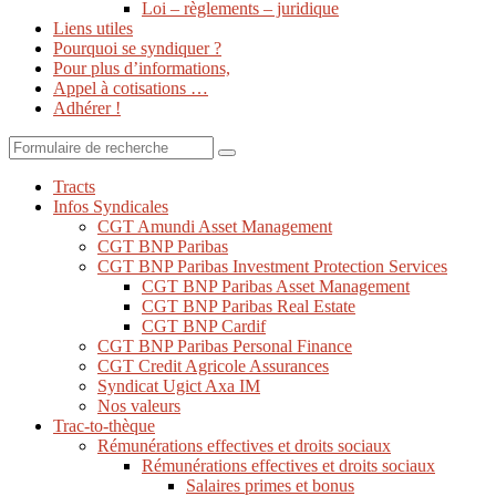
Loi – règlements – juridique
Liens utiles
Pourquoi se syndiquer ?
Pour plus d’informations,
Appel à cotisations …
Adhérer !
Search
Tracts
Infos Syndicales
CGT Amundi Asset Management
CGT BNP Paribas
CGT BNP Paribas Investment Protection Services
CGT BNP Paribas Asset Management
CGT BNP Paribas Real Estate
CGT BNP Cardif
CGT BNP Paribas Personal Finance
CGT Credit Agricole Assurances
Syndicat Ugict Axa IM
Nos valeurs
Trac-to-thèque
Rémunérations effectives et droits sociaux
Rémunérations effectives et droits sociaux
Salaires primes et bonus