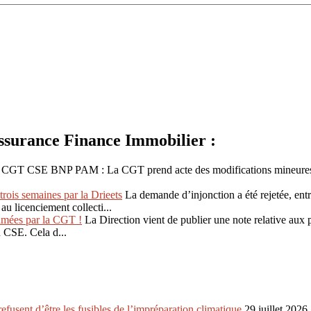
urance Finance Immobilier :
CGT CSE BNP PAM : La CGT prend acte des modifications mineures appo
trois semaines par la Drieets
La demande d’injonction a été rejetée, entr
au licenciement collecti...
lamées par la CGT !
La Direction vient de publier une note relative aux 
u CSE. Cela d...
refusent d’être les fusibles de l’impréparation climatique
29 juillet 2026