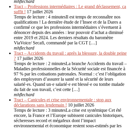
mhflechard
Tract – Professions intermédiaires : Le grand déclassement, ça
suffit !
17 juillet 2026
Temps de lecture : 4 minutesIl est temps de reconnaître nos
qualifications ! La dernière étude de l’Insee et de la Dares a
confirmé ce que les professions intermédiaires s’évertuent à
dénoncer depuis des années : leur pouvoir d’achat a diminué
entre 2019 et 2024. Les derniers résultats du baromètre
ViaVoice/ Secafi, commandé par la CGT […]
mhflechard
Tract – Accidents du travail : après la blessure, la double peine
?
17 juillet 2026
Temps de lecture : 2 minutesLa branche Accidents du travail –
Maladies professionnelles de la Sécurité sociale est financée à
97 % par les cotisations patronales. Normal : c’est l’obligation
des employeurs d’assurer la santé et la sécurité de leurs
salarié·es. Quand un·e salarié·e est blessé·e ou tombe malade
du fait de son travail, c’est cette […]
mhflechard
Tract – Canicules et crise environ­nementale : stop aux
déclarations sans lendemain !
10 juillet 2026
Temps de lecture : 3 minutesLa crise est systémique Cet été
encore, la France et l’Europe subissent canicules historiques,
sécheresses record et mégafeux dont l’impact
environnemental et économique restent sous-estimés par les