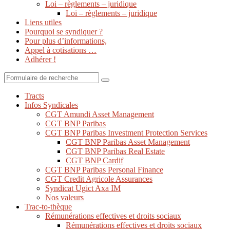
Loi – règlements – juridique
Loi – règlements – juridique
Liens utiles
Pourquoi se syndiquer ?
Pour plus d’informations,
Appel à cotisations …
Adhérer !
Search
Tracts
Infos Syndicales
CGT Amundi Asset Management
CGT BNP Paribas
CGT BNP Paribas Investment Protection Services
CGT BNP Paribas Asset Management
CGT BNP Paribas Real Estate
CGT BNP Cardif
CGT BNP Paribas Personal Finance
CGT Credit Agricole Assurances
Syndicat Ugict Axa IM
Nos valeurs
Trac-to-thèque
Rémunérations effectives et droits sociaux
Rémunérations effectives et droits sociaux