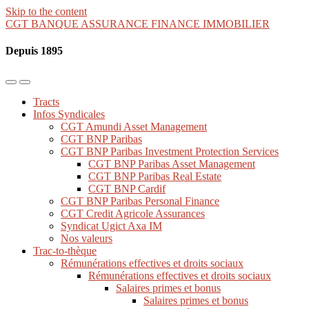
Skip to the content
CGT BANQUE ASSURANCE FINANCE IMMOBILIER
Depuis 1895
Toggle
Toggle
the
the
Tracts
mobile
search
Infos Syndicales
menu
field
CGT Amundi Asset Management
CGT BNP Paribas
CGT BNP Paribas Investment Protection Services
CGT BNP Paribas Asset Management
CGT BNP Paribas Real Estate
CGT BNP Cardif
CGT BNP Paribas Personal Finance
CGT Credit Agricole Assurances
Syndicat Ugict Axa IM
Nos valeurs
Trac-to-thèque
Rémunérations effectives et droits sociaux
Rémunérations effectives et droits sociaux
Salaires primes et bonus
Salaires primes et bonus