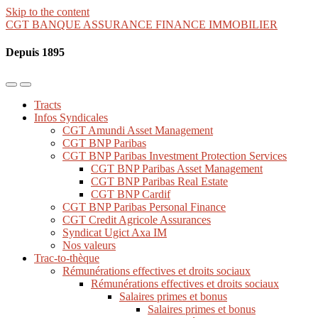
Skip to the content
CGT BANQUE ASSURANCE FINANCE IMMOBILIER
Depuis 1895
Toggle
Toggle
the
the
Tracts
mobile
search
Infos Syndicales
menu
field
CGT Amundi Asset Management
CGT BNP Paribas
CGT BNP Paribas Investment Protection Services
CGT BNP Paribas Asset Management
CGT BNP Paribas Real Estate
CGT BNP Cardif
CGT BNP Paribas Personal Finance
CGT Credit Agricole Assurances
Syndicat Ugict Axa IM
Nos valeurs
Trac-to-thèque
Rémunérations effectives et droits sociaux
Rémunérations effectives et droits sociaux
Salaires primes et bonus
Salaires primes et bonus