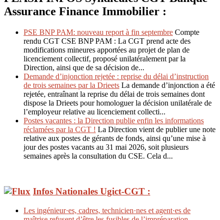
Assurance Finance Immobilier :
PSE BNP PAM: nouveau report à fin septembre
Compte
rendu CGT CSE BNP PAM : La CGT prend acte des
modifications mineures apportées au projet de plan de
licenciement collectif, proposé unilatéralement par la
Direction, ainsi que de sa décision de...
Demande d’injonction rejetée : reprise du délai d’instruction
de trois semaines par la Drieets
La demande d’injonction a été
rejetée, entraînant la reprise du délai de trois semaines dont
dispose la Drieets pour homologuer la décision unilatérale de
l’employeur relative au licenciement collecti...
Postes vacantes : la Direction publie enfin les informations
réclamées par la CGT !
La Direction vient de publier une note
relative aux postes de gérants de fonds, ainsi qu’une mise à
jour des postes vacants au 31 mai 2026, soit plusieurs
semaines après la consultation du CSE. Cela d...
Infos Nationales Ugict-CGT :
Les ingénieur·es, cadres, technicien·nes et agent·es de
maîtrise refusent d’être les fusibles de l’impréparation