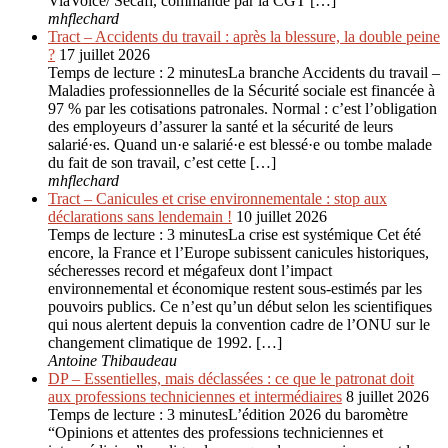
ViaVoice/ Secafi, commandé par la CGT […]
mhflechard
Tract – Accidents du travail : après la blessure, la double peine
?
17 juillet 2026
Temps de lecture : 2 minutesLa branche Accidents du travail –
Maladies professionnelles de la Sécurité sociale est financée à
97 % par les cotisations patronales. Normal : c’est l’obligation
des employeurs d’assurer la santé et la sécurité de leurs
salarié·es. Quand un·e salarié·e est blessé·e ou tombe malade
du fait de son travail, c’est cette […]
mhflechard
Tract – Canicules et crise environ­nementale : stop aux
déclarations sans lendemain !
10 juillet 2026
Temps de lecture : 3 minutesLa crise est systémique Cet été
encore, la France et l’Europe subissent canicules historiques,
sécheresses record et mégafeux dont l’impact
environnemental et économique restent sous-estimés par les
pouvoirs publics. Ce n’est qu’un début selon les scientifiques
qui nous alertent depuis la convention cadre de l’ONU sur le
changement climatique de 1992. […]
Antoine Thibaudeau
DP – Essentielles, mais déclassées : ce que le patronat doit
aux professions techniciennes et intermédiaires
8 juillet 2026
Temps de lecture : 3 minutesL’édition 2026 du baromètre
“Opinions et attentes des professions techniciennes et