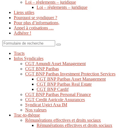
Loi – règlements – juridique
Loi – règlements – juridique
Liens utiles
Pourquoi se syndiquer ?
Pour plus d’informations,
Appel à cotisations …
Adhérer !
Search
Tracts
Infos Syndicales
CGT Amundi Asset Management
CGT BNP Paribas
CGT BNP Paribas Investment Protection Services
CGT BNP Paribas Asset Management
CGT BNP Paribas Real Estate
CGT BNP Cardif
CGT BNP Paribas Personal Finance
CGT Credit Agricole Assurances
Syndicat Ugict Axa IM
Nos valeurs
Trac-to-thèque
Rémunérations effectives et droits sociaux
Rémunérations effectives et droits sociaux