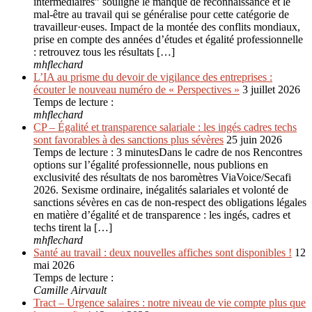
intermédiaires” souligne le manque de reconnaissance et le
mal-être au travail qui se généralise pour cette catégorie de
travailleur·euses. Impact de la montée des conflits mondiaux,
prise en compte des années d’études et égalité professionnelle
: retrouvez tous les résultats […]
mhflechard
L’IA au prisme du devoir de vigilance des entreprises :
écouter le nouveau numéro de « Perspectives »
3 juillet 2026
Temps de lecture :
mhflechard
CP – Égalité et transparence salariale : les ingés cadres techs
sont favorables à des sanctions plus sévères
25 juin 2026
Temps de lecture : 3 minutesDans le cadre de nos Rencontres
options sur l’égalité professionnelle, nous publions en
exclusivité des résultats de nos baromètres ViaVoice/Secafi
2026. Sexisme ordinaire, inégalités salariales et volonté de
sanctions sévères en cas de non-respect des obligations légales
en matière d’égalité et de transparence : les ingés, cadres et
techs tirent la […]
mhflechard
Santé au travail : deux nouvelles affiches sont disponibles !
12
mai 2026
Temps de lecture :
Camille Airvault
Tract – Urgence salaires : notre niveau de vie compte plus que